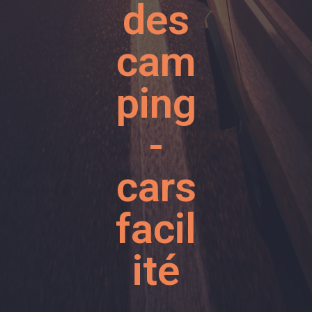
des
cam
ping
-
cars
facil
ité