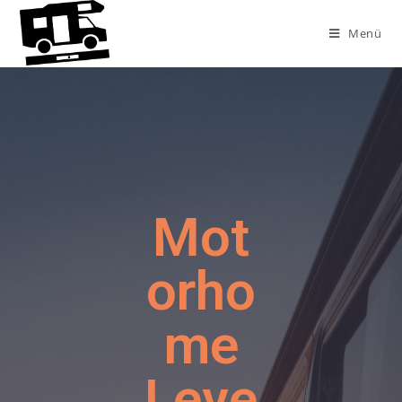
Menü
Mot
orho
me
Leve