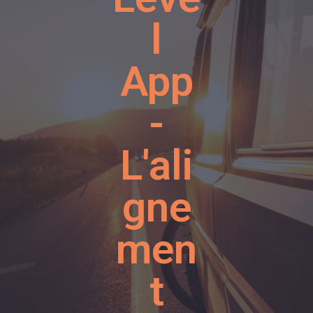
l
App
-
L'ali
gne
men
t